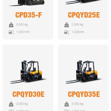
CPD35-F
CPQYD25E
3.500 kg
2.500 kg
1.220 mm
1.220mm
CPQYD30E
CPQYD35E
3.000 kg
3.500 kg