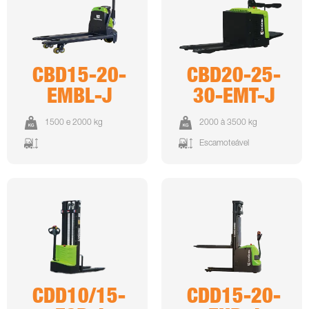
CBD15-20-
CBD20-25-
EMBL-J
30-EMT-J
1500 e 2000 kg
2000 à 3500 kg
Escamoteável
CDD10/15-
CDD15-20-