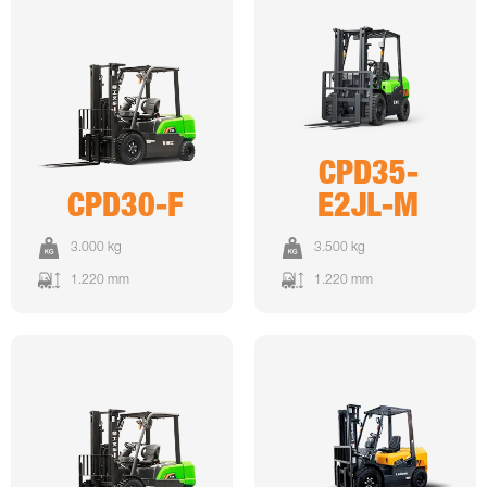
CPD35-
CPD30-F
E2JL-M
3.000 kg
3.500 kg
1.220 mm
1.220 mm