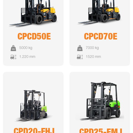
CPCD50E
CPCD70E
5000 kg
7000 kg
1.220 mm
1520 mm
CPD20-FHJ