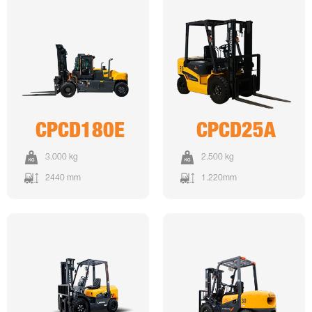
CPCD180E
CPCD25A
3.000 kg
2.500 kg
2440 mm
1.220mm