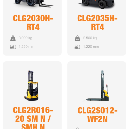
CLG2030H-
CLG2035H-
RT4
RT4
3.000 kg
3.500 kg
1.220 mm
1.220 mm
CLG2R016-
CLG2S012-
20 SM N /
WF2N
SMH N