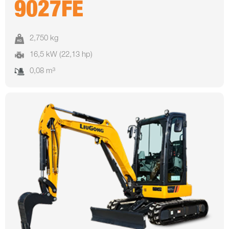
9027FE
2,750 kg
16,5 kW (22,13 hp)
0,08 m³