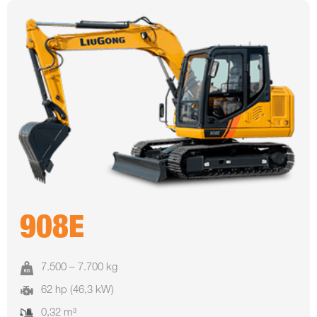
908E
7.500 – 7.700 kg
62 hp (46,3 kW)
0,32 m³