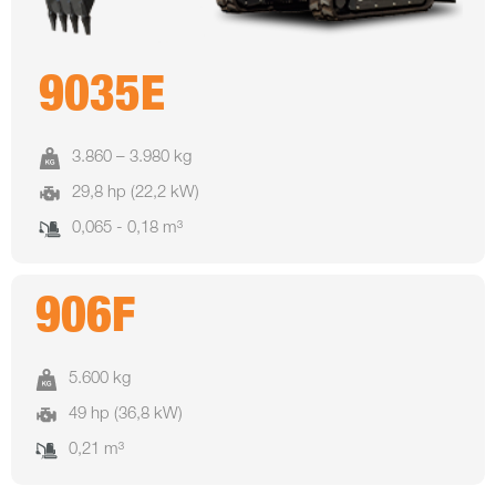
9035E
3.860 – 3.980 kg
29,8 hp (22,2 kW)
0,065 - 0,18 m³
906F
5.600 kg
49 hp (36,8 kW)
0,21 m³