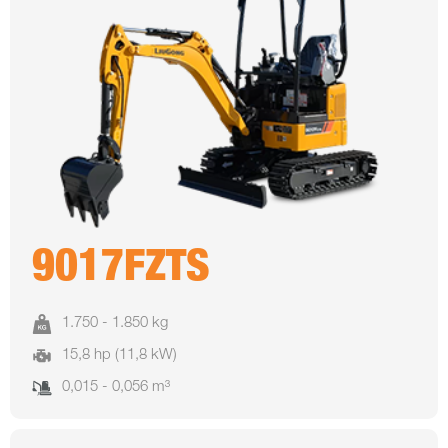
9017FZTS
1.750 - 1.850 kg
15,8 hp (11,8 kW)
0,015 - 0,056 m³