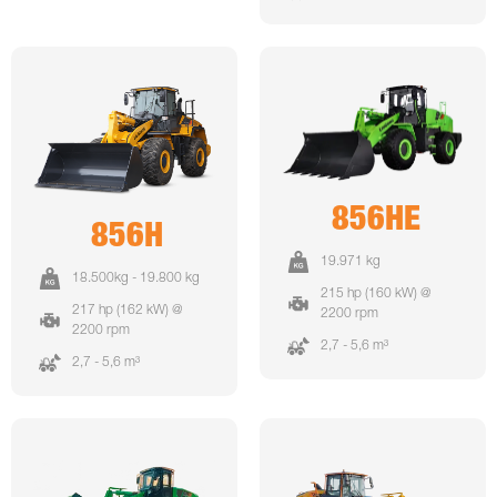
856HE
856H
19.971 kg
18.500kg - 19.800 kg
215 hp (160 kW) @
217 hp (162 kW) @
2200 rpm
2200 rpm
2,7 - 5,6 m³
2,7 - 5,6 m³