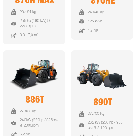
870H MAX
870HE
23.484 kg
24.640 kg
255 hp (190 kW) @
423 kWh
2200 rpm
4,7 m³
3,0 - 7,0 m³
886T
890T
27.800 kg
37.700 Kg
240kW (322hp / 326ps)
262 kW (350 hp / 355
@ 2000rpm
ps) @ 2.100 rpm
5,2 m³