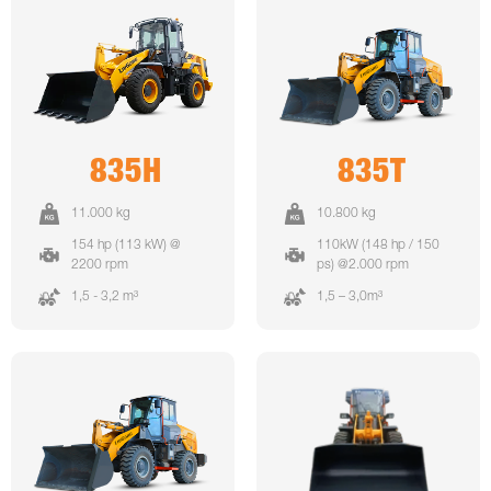
835H
835T
11.000 kg
10.800 kg
154 hp (113 kW) @
110kW (148 hp / 150
2200 rpm
ps) @2.000 rpm
1,5 - 3,2 m³
1,5 – 3,0m³