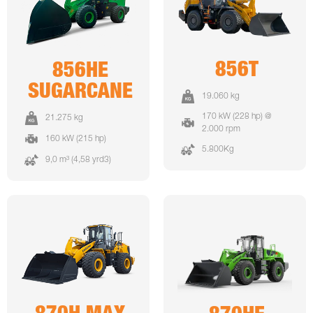
856T
856HE
SUGARCANE
19.060 kg
170 kW (228 hp) @
21.275 kg
2.000 rpm
160 kW (215 hp)
5.800Kg
9,0 m³ (4,58 yrd3)