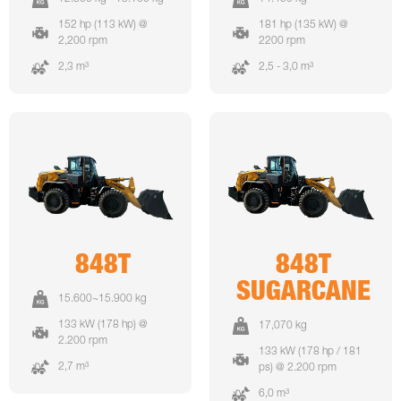
152 hp (113 kW) @
181 hp (135 kW) @
2,200 rpm
2200 rpm
2,3 m³
2,5 - 3,0 m³
848T
848T
SUGARCANE
15.600~15.900 kg
133 kW (178 hp) @
17,070 kg
2.200 rpm
133 kW (178 hp / 181
2,7 m³
ps) @ 2.200 rpm
6,0 m³