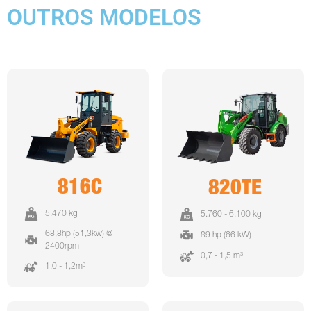
OUTROS MODELOS
816C
820TE
5.470 kg
5.760 - 6.100 kg
68,8hp (51,3kw) @
89 hp (66 kW)
2400rpm
0,7 - 1,5 m³
1,0 - 1,2m³