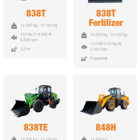
838T
838T
Fertilizer
12.300 kg - 13.100 kg
152 hp (113 kW) @
12.300 kg - 13.100 kg
2,200 rpm
113 kW (152 hp) @
2,3 m³
2.200 rpm
Powershift
838TE
848H
12.300 kg - 13.100 kg
14.450 kg