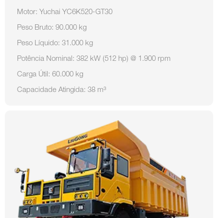
Motor: Yuchai YC6K520-GT30
Peso Bruto: 90.000 kg
Peso Líquido: 31.000 kg
Potência Nominal: 382 kW (512 hp) @ 1.900 rpm
Carga Útil: 60.000 kg
Capacidade Atingida: 38 m³