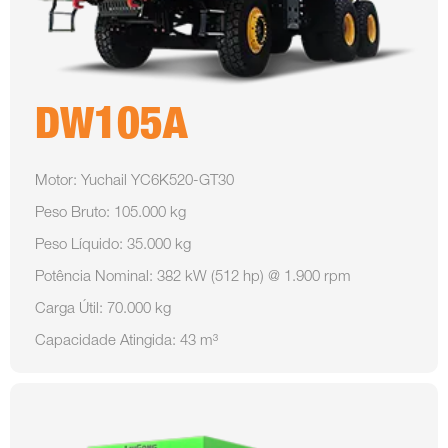
DW105A
Motor: Yuchail YC6K520-GT30
Peso Bruto: 105.000 kg
Peso Líquido: 35.000 kg
Potência Nominal: 382 kW (512 hp) @ 1.900 rpm
Carga Útil: 70.000 kg
Capacidade Atingida: 43 m³