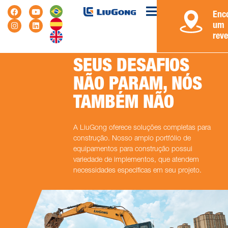
Enc
um
rev
SEUS DESAFIOS
NÃO PARAM, NÓS
TAMBÉM NÃO
A LiuGong oferece soluções completas para
construção. Nosso amplo portfólio de
equipamentos para construção possui
variedade de implementos, que atendem
necessidades específicas em seu projeto.