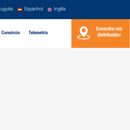
tuguês
Espanhol
Inglês
Encontre um
Consórcio
Telemetria
distribuidor