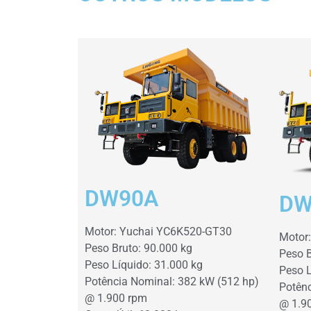
DW90A
DW
Motor: Yuchai YC6K520-GT30
Motor
Peso Bruto: 90.000 kg
Peso B
Peso Líquido: 31.000 kg
Peso L
Potência Nominal: 382 kW (512 hp)
Potênc
@ 1.900 rpm
@ 1.9