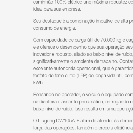
caminhão 100% elétrico une máxima robustez co
ideal para sua empresa.
Seu destaque é a combinação imbatível de alta pr
consumo de energia.
Com capacidade de carga útil de 70.000 kg e ca
ele oferece o desempenho que sua operação seve
inovador e robusto, aliado ao baixo nível de ruído
significativamente o ambiente de trabalho. Con
excelente autonomia operacional, que é garantida
fosfato de ferro e lítio (LFP) de longa vida útil, 
kWh.
Pensando no operador, o veículo é equipado com
na dianteira e assento pneumático, entregando 
baixo nível de ruído. Isso resulta em uma operaç
O Liugong DW105A-E além de atender às demand
força das operações, também oferece a eficiência