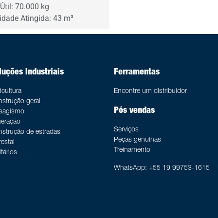
Útil: 70.000 kg
dade Atingida: 43 m³
uções Industriais
Ferramentas
icultura
Encontre um distribuidor
strução geral
Pós vendas
isagismo
eração
Serviços
strução de estradas
Peças genuínas
restal
Treinamento
itários
WhatsApp: +55 19 99753-1615