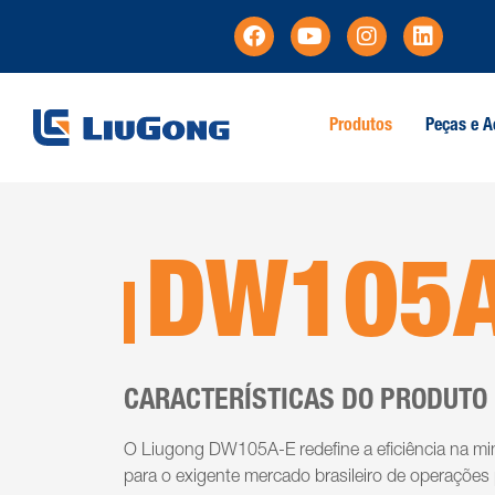
Produtos
Peças e A
DW105A
CARACTERÍSTICAS DO PRODUTO
O Liugong DW105A-E redefine a eficiência na mi
para o exigente mercado brasileiro de operações