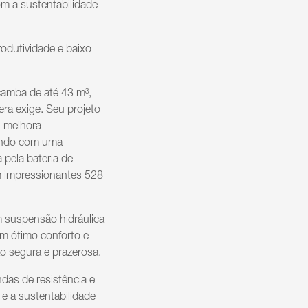
m a sustentabilidade
odutividade e baixo
çamba de até 43 m³,
ra exige. Seu projeto
, melhora
tando com uma
 pela bateria de
com impressionantes 528
 suspensão hidráulica
um ótimo conforto e
ão segura e prazerosa.
as de resistência e
 e a sustentabilidade