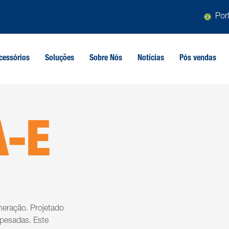
Por
cessórios
Soluções
Sobre Nós
Notícias
Pós vendas
-E
neração. Projetado
 pesadas. Este