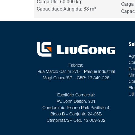
Carga Útil: 60.000 kg
Carga 
Capacidade Atingida: 38 m³
Capaci
Sol
Agr
Con
Fabrica:
Pa
Rua Marcio Carlim 270 – Parque Industrial
Min
Mogi Guaçu/SP – CEP: 13.849-226
Con
Flo
Util
Escritório Comercial:
Av. John Dalton, 301
Condomínio Techno Park Pavilhão 4
Bloco B – Conjunto 24-26B
Campinas/SP Cep: 13.069-302