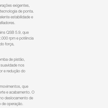
rações exigentes,
tecnologia de ponta.
lente estabilidade e
fiadores.
ins QSB 5.9, que
2.000 rpm e potência
do força,
omba de pistão,
e suavidade nos
or e redução do
 movimentos, que
corte e acabamento. O
a no deslocamento de
o de operação.