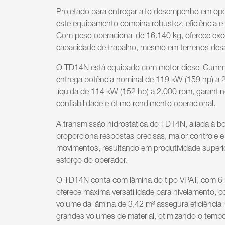
Projetado para entregar alto desempenho em ope
este equipamento combina robustez, eficiência e 
Com peso operacional de 16.140 kg, oferece exce
capacidade de trabalho, mesmo em terrenos desa
O TD14N está equipado com motor diesel Cumm
entrega potência nominal de 119 kW (159 hp) a 
líquida de 114 kW (152 hp) a 2.000 rpm, garantin
confiabilidade e ótimo rendimento operacional.
A transmissão hidrostática do TD14N, aliada à b
proporciona respostas precisas, maior controle 
movimentos, resultando em produtividade superi
esforço do operador.
O TD14N conta com lâmina do tipo VPAT, com 6
oferece máxima versatilidade para nivelamento, 
volume da lâmina de 3,42 m³ assegura eficiênci
grandes volumes de material, otimizando o temp