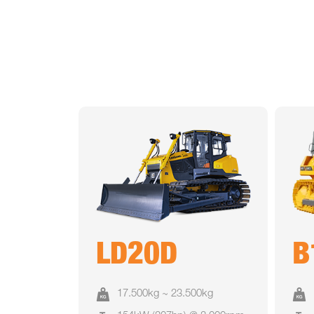
LD20D
B
17.500kg ~ 23.500kg