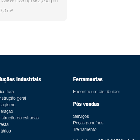
139kW (186 hp) @ 2,000rpm
3,3 m³
uções Industriais
Ferramentas
icultura
Encontre um distribuidor
strução geral
Pós vendas
isagismo
eração
Serviços
strução de estradas
Peças genuínas
restal
Treinamento
itários