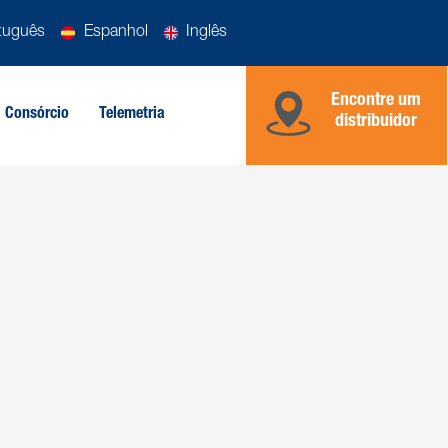
tuguês
Espanhol
Inglês
Encontre um
Consórcio
Telemetria
distribuidor