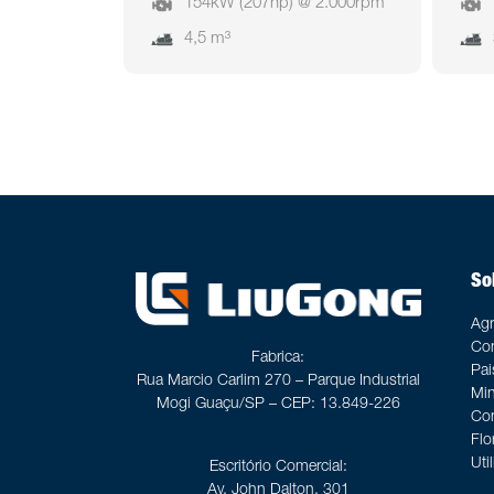
154kW (207hp) @ 2.000rpm
4,5 m³
Sol
Agr
Con
Fabrica:
Pa
Rua Marcio Carlim 270 – Parque Industrial
Min
Mogi Guaçu/SP – CEP: 13.849-226
Con
Flo
Util
Escritório Comercial:
Av. John Dalton, 301