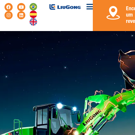
Enc
um
rev