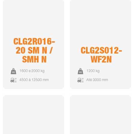
CLG2R016-
20 SM N /
CLG2S012-
SMH N
WF2N
1600 e 2000 kg
1200 kg
4500 á 12500 mm
Até 3000 mm