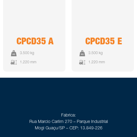
CPCD35 A
CPCD35 E
3.500 kg
3.500 kg
1.220 mm
1.220 mm
Fabrica:
Rua Marcio Carlim 270 – Parque Industrial
Mogi Guaçu/SP – CEP: 13.849-226