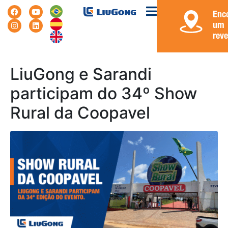
Enc
um
rev
LiuGong e Sarandi
participam do 34º Show
Rural da Coopavel