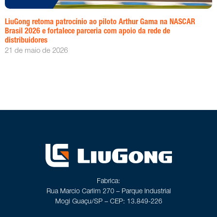
LiuGong retoma patrocínio ao piloto Arthur Gama na NASCAR
Brasil 2026 e fortalece parceria com apoio da rede de
distribuidores
21 de maio de 2026
Fabrica:
Rua Marcio Carlim 270 – Parque Industrial
Mogi Guaçu/SP – CEP: 13.849-226