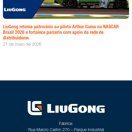
LiuGong retoma patrocínio ao piloto Arthur Gama na NASCAR
Brasil 2026 e fortalece parceria com apoio da rede de
distribuidores
21 de maio de 2026
Fabrica:
Rua Marcio Carlim 270 – Parque Industrial