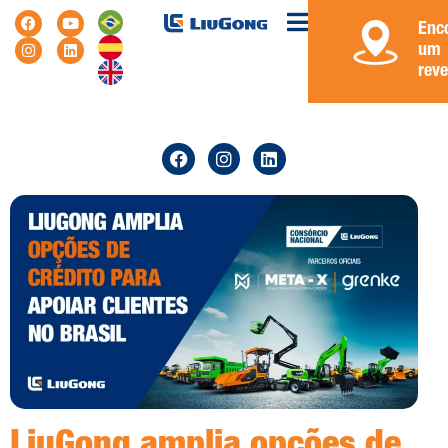
Enc
um
rev
LiuGong amplia opções de