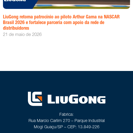
LiuGong retoma patrocínio ao piloto Arthur Gama na NASCAR
Brasil 2026 e fortalece parceria com apoio da rede de
distribuidores
21 de maio de 2026
Fabrica:
Rua Marcio Carlim 270 – Parque Industrial
Mogi Guaçu/SP – CEP: 13.849-226