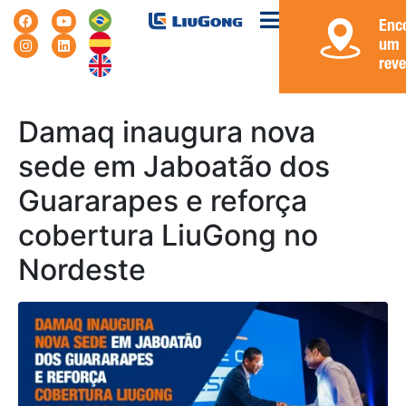
Enc
um
rev
Damaq inaugura nova
sede em Jaboatão dos
Guararapes e reforça
cobertura LiuGong no
Nordeste