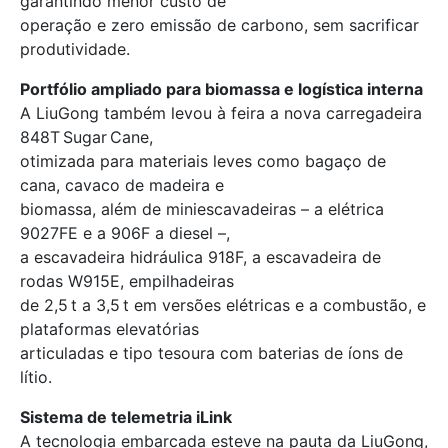
garantindo menor custo de
operação e zero emissão de carbono, sem sacrificar
produtividade.
Portfólio ampliado para biomassa e logística interna
A LiuGong também levou à feira a nova carregadeira
848T Sugar Cane,
otimizada para materiais leves como bagaço de
cana, cavaco de madeira e
biomassa, além de miniescavadeiras – a elétrica
9027FE e a 906F a diesel –,
a escavadeira hidráulica 918F, a escavadeira de
rodas W915E, empilhadeiras
de 2,5 t a 3,5 t em versões elétricas e a combustão, e
plataformas elevatórias
articuladas e tipo tesoura com baterias de íons de
lítio.
Sistema de telemetria iLink
A tecnologia embarcada esteve na pauta da LiuGong,